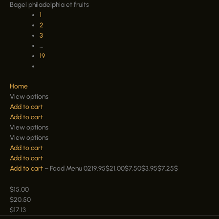
Bagel philadelphia et fruits
1
2
3
…
19
Home
View options
Add to cart
Add to cart
View options
View options
Add to cart
Add to cart
Add to cart
–
Food Menu 02
19.95
$
21.00
$
7.50
$
3.95
$
7.25
$
$15.00
$20.50
$17.13