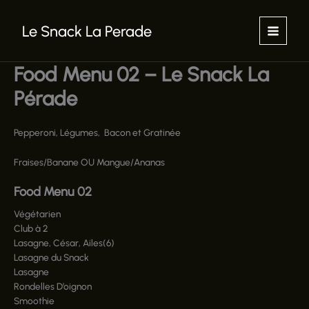
Aller
au
Le Snack La Perade
contenu
Food Menu 02 – Le Snack La
Pérade
Pepperoni, Légumes, Bacon et Gratinée
Fraises/Banane OU Mangue/Ananas
Food Menu 02
Végétarien
Club à 2
Lasagne, César, Ailes(6)
Lasagne du Snack
Lasagne
Rondelles D’oignon
Smoothie