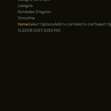
Lasagne
Rondelles D’oignon
Smoothie
Home
Select OptionsAdd to cart
Add to cart
Select O
16.25
$
18.00
$
7.50
$
3.95
$