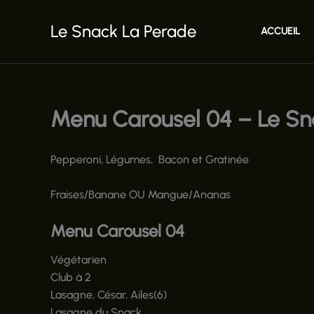
Aller
au
Le Snack La Perade
ACCUEIL
contenu
Menu Carousel 04 – Le Sn
Pepperoni, Légumes, Bacon et Gratinée
Fraises/Banane OU Mangue/Ananas
Menu Carousel 04
Végétarien
Club à 2
Lasagne, César, Ailes(6)
Lasagne du Snack