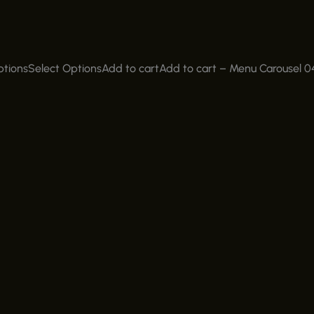
ptionsSelect OptionsAdd to cart
Add to cart
–
Menu Carousel 0