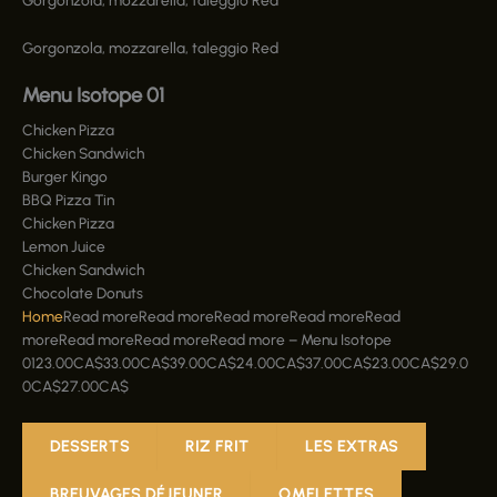
Gorgonzola, mozzarella, taleggio Red
Menu Isotope 01
Chicken Pizza
Chicken Sandwich
Burger Kingo
BBQ Pizza Tin
Chicken Pizza
Lemon Juice
Chicken Sandwich
Chocolate Donuts
Home
Read moreRead moreRead moreRead moreRead
moreRead moreRead moreRead more
–
Menu Isotope
01
23.00
CA$
33.00
CA$
39.00
CA$
24.00
CA$
37.00
CA$
23.00
CA$
29.0
0
CA$
27.00
CA$
DESSERTS
RIZ FRIT
LES EXTRAS
BREUVAGES DÉJEUNER
OMELETTES