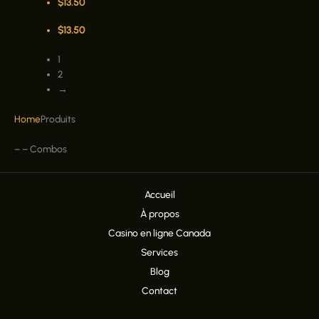
$
13.50
$
13.50
1
2
→
Home
Produits
–
–
Combos
Accueil
À propos
Casino en ligne Canada
Services
Blog
Contact