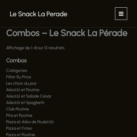
Aller
au
Le Snack La Perade
contenu
Combos – Le Snack La Pérade
Affichage de 1–8 sur 13 résultats
Combos
Catégories
Filter By Price
Les choix du jour
Ailes(6) et Poutine
Ailes(6) et Salade César
Ailes(6) et Spaghetti
Club Poutine
Pita et Poutine
Pizza et Ailes de Poulet(6)
Pizza et Frites
Pizza et Poutine