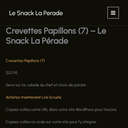
Aller
au
Le Snack La Perade
contenu
Crevettes Papillons (7) – Le
Snack La Pérade
Crevettes Papillons (7)
$
20.95
Servi sur riz, salade du chef et choix de patate
Achetez maintenant
Lire la suite
Copiez-collez cette URL dans votre site WordPress pour l’inclure
Copiez-collez ce code sur votre site pour l’y intégrer