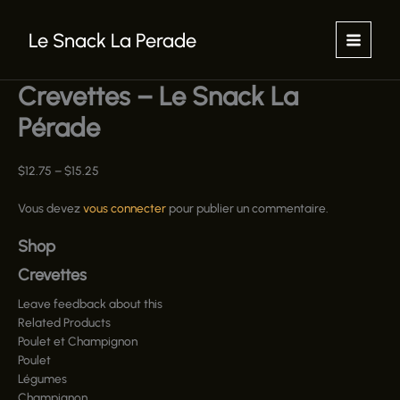
Aller
au
Le Snack La Perade
contenu
Crevettes – Le Snack La
Pérade
$
12.75
–
$
15.25
Vous devez
vous connecter
pour publier un commentaire.
Shop
Crevettes
Leave feedback about this
Related Products
Poulet et Champignon
Poulet
Légumes
Champignon