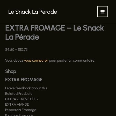
Aller
au
Le Snack La Perade
contenu
EXTRA FROMAGE – Le Snack
La Pérade
$
4.50
–
$
10.75
Vous devez
vous connecter
pour publier un commentaire.
Shop
EXTRA FROMAGE
Leave feedback about this
Related Products
EXTRAS CREVETTES
EXTRA VIANDE
Pepperoni Fromage
Poivrons Fromage