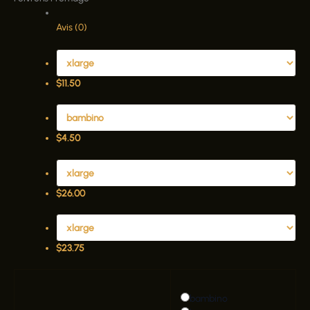
Avis (0)
$
11.50
$
4.50
$
26.00
$
23.75
bambino