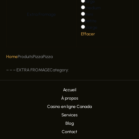
large
medium
mini
Extra Fromage
petite
xlarge
Effacer
Home
Produits
Pizza
Pizza
–
–
–
EXTRA FROMAGE
Category:
Accueil
À propos
Casino en ligne Canada
Services
Blog
Contact