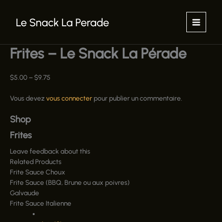
Aller
au
Le Snack La Perade
contenu
Frites – Le Snack La Pérade
$
5.00
–
$
9.75
Vous devez
vous connecter
pour publier un commentaire.
Shop
Frites
Leave feedback about this
Related Products
Frite Sauce Choux
Frite Sauce (BBQ, Brune ou aux poivres)
Galvaude
Frite Sauce Italienne