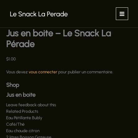
Aller
au
Le Snack La Perade
contenu
Jus en boite – Le Snack La
Pérade
$
1.00
Vous devez
vous connecter
pour publier un commentaire.
Shop
Jus en boite
Leave feedback about this
Related Products
Eau Pétillante Bubly
Café/Thé
Eau chaude citron
2 litres Boisson Gazeuse