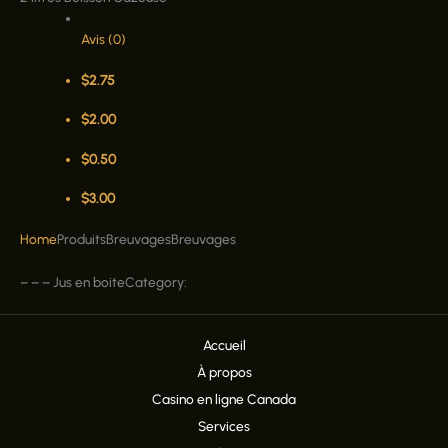
Avis (0)
$
2.75
$
2.00
$
0.50
$
3.00
Home
Produits
Breuvages
Breuvages
–
–
–
Jus en boite
Category:
Accueil
À propos
Casino en ligne Canada
Services