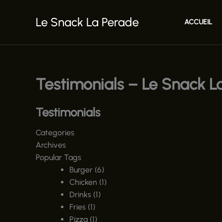
Aller
au
Le Snack La Perade
ACCUEIL
contenu
Testimonials – Le Snack L
Testimonials
Categories
Archives
Popular Tags
Burger (6)
Chicken (1)
Drinks (1)
Fries (1)
Pizza (1)