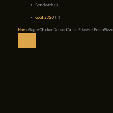
Sandwich (1)
août 2020
(11)
Home
BugerChickenDessertDrinksFriesHot PastaPiz