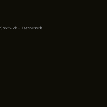
zaSandwich
–
Testimonials