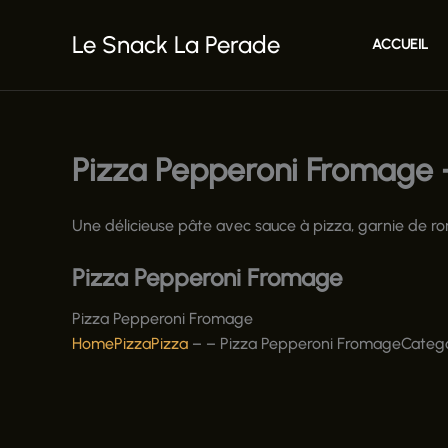
Aller
au
Le Snack La Perade
ACCUEIL
contenu
Pizza Pepperoni Fromage 
Une délicieuse pâte avec sauce à pizza, garnie de r
Pizza Pepperoni Fromage
Pizza Pepperoni Fromage
Home
Pizza
Pizza
–
–
Pizza Pepperoni Fromage
Categ