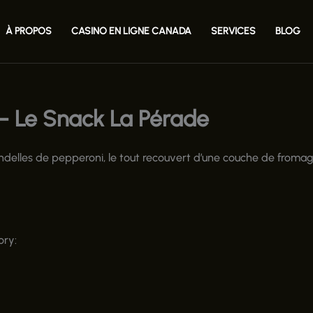
À PROPOS
CASINO EN LIGNE CANADA
SERVICES
BLOG
– Le Snack La Pérade
ondelles de pepperoni, le tout recouvert d’une couche de froma
ory: