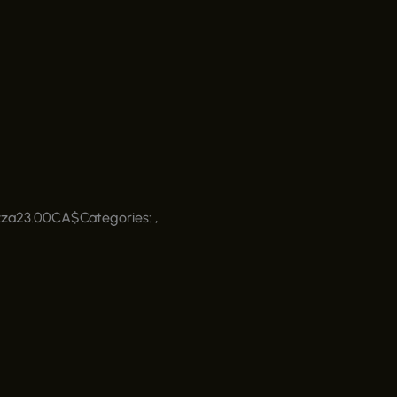
zza
23.00
CA$
Categories: ,