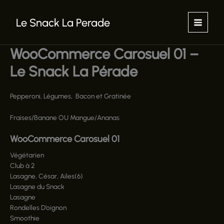
Aller
au
Le Snack La Perade
contenu
WooCommerce Carosuel 01 –
Le Snack La Pérade
Pepperoni, Légumes, Bacon et Gratinée
Fraises/Banane OU Mangue/Ananas
WooCommerce Carosuel 01
Végétarien
Club à 2
Lasagne, César, Ailes(6)
Lasagne du Snack
Lasagne
Rondelles D’oignon
Smoothie