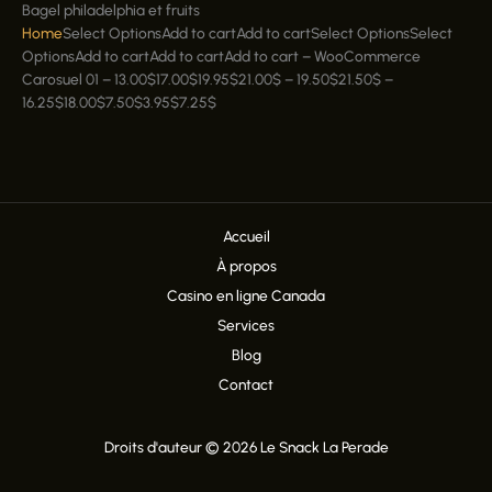
Bagel philadelphia et fruits
Home
Select OptionsAdd to cart
Add to cart
Select OptionsSelect
OptionsAdd to cart
Add to cart
Add to cart
–
WooCommerce
Carosuel 01
–
13.00
$
17.00
$
19.95
$
21.00
$
–
19.50
$
21.50
$
–
16.25
$
18.00
$
7.50
$
3.95
$
7.25
$
Accueil
À propos
Casino en ligne Canada
Services
Blog
Contact
Droits d'auteur © 2026 Le Snack La Perade