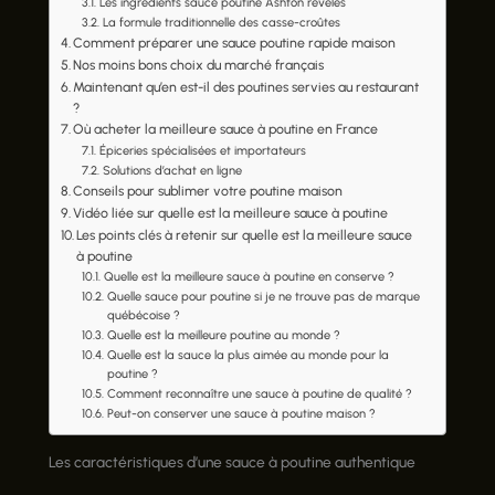
Les ingrédients sauce poutine Ashton révélés
La formule traditionnelle des casse-croûtes
Comment préparer une sauce poutine rapide maison
Nos moins bons choix du marché français
Maintenant qu’en est-il des poutines servies au restaurant
?
Où acheter la meilleure sauce à poutine en France
Épiceries spécialisées et importateurs
Solutions d’achat en ligne
Conseils pour sublimer votre poutine maison
Vidéo liée sur quelle est la meilleure sauce à poutine
Les points clés à retenir sur quelle est la meilleure sauce
à poutine
Quelle est la meilleure sauce à poutine en conserve ?
Quelle sauce pour poutine si je ne trouve pas de marque
québécoise ?
Quelle est la meilleure poutine au monde ?
Quelle est la sauce la plus aimée au monde pour la
poutine ?
Comment reconnaître une sauce à poutine de qualité ?
Peut-on conserver une sauce à poutine maison ?
Les caractéristiques d’une sauce à poutine authentique