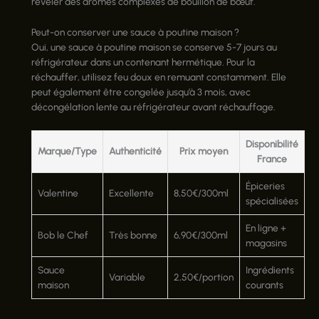
révéler des arômes complexes de bouillon de bœuf.
Peut-on conserver une sauce à poutine maison ?
Oui, une sauce à poutine maison se conserve 5-7 jours au
réfrigérateur dans un contenant hermétique. Pour la
réchauffer, utilisez feu doux en remuant constamment. Elle
peut également être congelée jusqu’à 3 mois, avec
décongélation lente au réfrigérateur avant réchauffage.
Disponibilité
Marque/Type
Authenticité
Prix moyen
France
Épiceries
Valentine
Excellente
8,50€/300ml
spécialisées
En ligne +
Bob le Chef
Très bonne
6,90€/300ml
magasins
Sauce
Ingrédients
Variable
2,50€/portion
maison
courants