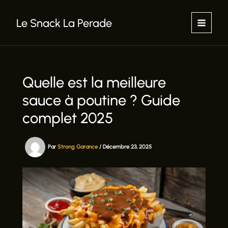
Aller
au
Le Snack La Perade
contenu
Quelle est la meilleure
sauce à poutine ? Guide
complet 2025
Par
Strong Garance
/
Décembre 23, 2025