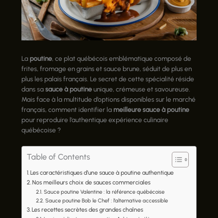
La
poutine
, ce plat québécois emblématique composé de
frites, fromage en grains et sauce brune, séduit de plus en
plus les palais français. Le secret de cette spécialité réside
dans sa
sauce à poutine
unique, crémeuse et savoureuse.
Mais face à la multitude d’options disponibles sur le marché
français, comment identifier la
meilleure sauce à poutine
pour reproduire l’authentique expérience culinaire
québécoise ?
Table of Contents
Les caractéristiques d’une sauce à poutine authentique
Nos meilleurs choix de sauces commerciales
Sauce poutine Valentine : la référence québécoise
Sauce poutine Bob le Chef : l’alternative accessible
Les recettes secrètes des grandes chaînes